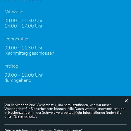
Mittwoch
09.00 - 11.30 Uhr
14.00 - 17.00 Uhr
Donnerstag
09.00 - 11.30 Uhr
Nachmittag geschlossen
Freitag
09.00 - 15.00 Uhr
durchgehend
×
TOOLBAR
Webstatistik
Wir verwenden eine Webstatistik, um herauszufinden, wie wir unser
Webangebot für Sie verbessern können. Alle Daten werden anonymisiert und
in Rechenzentren in der Schweiz verarbeitet. Mehr Informationen finden Sie
Impressum
Datenschutz
unter
“Datenschutz“
.
Dürfen wir Ihre anonymisierten Daten verwenden?